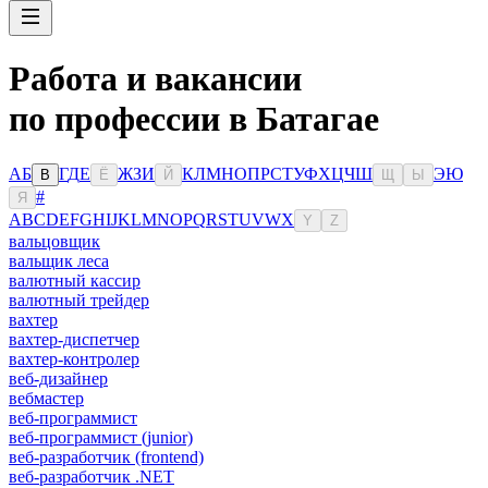
Работа и вакансии
по профессии в Батагае
А
Б
Г
Д
Е
Ж
З
И
К
Л
М
Н
О
П
Р
С
Т
У
Ф
Х
Ц
Ч
Ш
Э
Ю
В
Ё
Й
Щ
Ы
#
Я
A
B
C
D
E
F
G
H
I
J
K
L
M
N
O
P
Q
R
S
T
U
V
W
X
Y
Z
вальцовщик
вальщик леса
валютный кассир
валютный трейдер
вахтер
вахтер-диспетчер
вахтер-контролер
веб-дизайнер
вебмастер
веб-программист
веб-программист (junior)
веб-разработчик (frontend)
веб-разработчик .NET