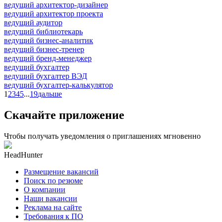
ведущий архитектор-дизайнер
ведущий архитектор проекта
ведущий аудитор
ведущий библиотекарь
ведущий бизнес-аналитик
ведущий бизнес-тренер
ведущий бренд-менеджер
ведущий бухгалтер
ведущий бухгалтер ВЭД
ведущий бухгалтер-калькулятор
1
2
3
4
5
...
19
дальше
Скачайте приложение
Чтобы получать уведомления о приглашениях мгновенно
HeadHunter
Размещение вакансий
Поиск по резюме
О компании
Наши вакансии
Реклама на сайте
Требования к ПО