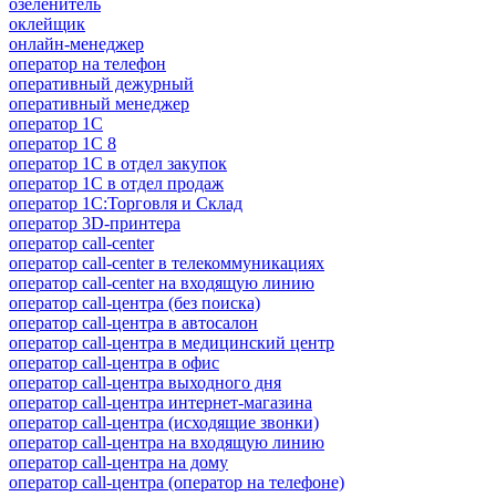
озеленитель
оклейщик
онлайн-менеджер
опeрaтoр нa тeлeфoн
оперативный дежурный
оперативный менеджер
оператор 1C
оператор 1С 8
оператор 1С в отдел закупок
оператор 1С в отдел продаж
оператор 1С:Торговля и Склад
оператор 3D-принтера
оператор call-center
оператор call-center в телекоммуникациях
оператор call-center на входящую линию
оператор call-центра (без поиска)
оператор call-центра в автосалон
оператор call-центра в медицинский центр
оператор call-центра в офис
оператор call-центра выходного дня
оператор call-центра интернет-магазина
оператор call-центра (исходящие звонки)
оператор call-центра на входящую линию
оператор call-центра на дому
оператор call-центра (оператор на телефоне)