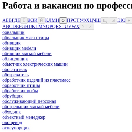
Работа и вакансии по професс
А
Б
В
Г
Д
Е
Ж
З
И
К
Л
М
Н
П
Р
С
Т
У
Ф
Х
Ц
Ч
Ш
Э
Ю
Ё
Й
О
Щ
Ы
Я
A
B
C
D
E
F
G
H
I
J
K
L
M
N
O
P
Q
R
S
T
U
V
W
X
Y
Z
обвальщик
обвальщик мяса птицы
обивщик
обивщик мебели
обивщик мягкой мебели
облицовщик
обмотчик электрических машин
обогатитель
обозреватель
обработчик изделий из пластмасс
обработчик птицы
обработчик рыбы
обрубщик
обслуживающий персонал
обстрельщик мягкой мебели
обходчик
объектный менеджер
овощевод
огнеупорщик