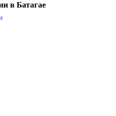
ии в Батагае
#