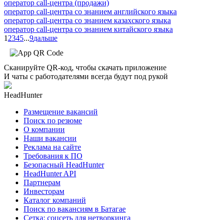
оператор call-центра (продажи)
оператор call-центра со знанием английского языка
оператор call-центра со знанием казахского языка
оператор call-центра со знанием китайского языка
1
2
3
4
5
...
9
дальше
Сканируйте QR-код, чтобы скачать приложение
И чаты с работодателями всегда будут под рукой
HeadHunter
Размещение вакансий
Поиск по резюме
О компании
Наши вакансии
Реклама на сайте
Требования к ПО
Безопасный HeadHunter
HeadHunter API
Партнерам
Инвесторам
Каталог компаний
Поиск по вакансиям в Батагае
Сетка: соцсеть для нетворкинга