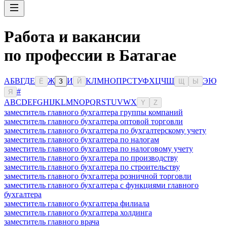
Работа и вакансии
по профессии в Батагае
А
Б
В
Г
Д
Е
Ж
И
К
Л
М
Н
О
П
Р
С
Т
У
Ф
Х
Ц
Ч
Ш
Э
Ю
Ё
З
Й
Щ
Ы
#
Я
A
B
C
D
E
F
G
H
I
J
K
L
M
N
O
P
Q
R
S
T
U
V
W
X
Y
Z
заместитель главного бухгалтера группы компаний
заместитель главного бухгалтера оптовой торговли
заместитель главного бухгалтера по бухгалтерскому учету
заместитель главного бухгалтера по налогам
заместитель главного бухгалтера по налоговому учету
заместитель главного бухгалтера по производству
заместитель главного бухгалтера по строительству
заместитель главного бухгалтера розничной торговли
заместитель главного бухгалтера с функциями главного
бухгалтера
заместитель главного бухгалтера филиала
заместитель главного бухгалтера холдинга
заместитель главного врача