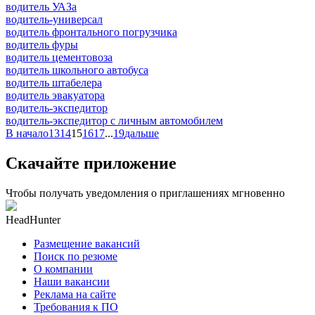
водитель УАЗа
водитель-универсал
водитель фронтального погрузчика
водитель фуры
водитель цементовоза
водитель школьного автобуса
водитель штабелера
водитель эвакуатора
водитель-экспедитор
водитель-экспедитор c личным автомобилем
В начало
13
14
15
16
17
...
19
дальше
Скачайте приложение
Чтобы получать уведомления о приглашениях мгновенно
HeadHunter
Размещение вакансий
Поиск по резюме
О компании
Наши вакансии
Реклама на сайте
Требования к ПО