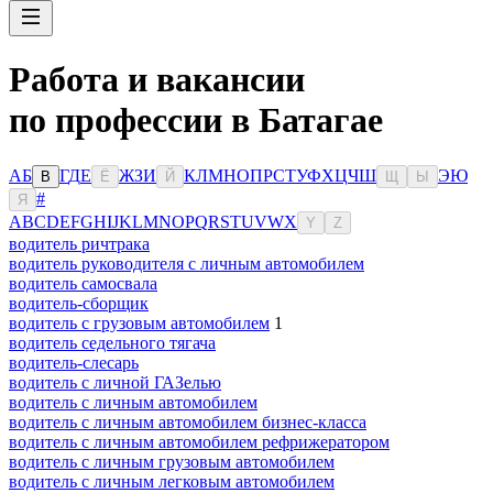
Работа и вакансии
по профессии в Батагае
А
Б
Г
Д
Е
Ж
З
И
К
Л
М
Н
О
П
Р
С
Т
У
Ф
Х
Ц
Ч
Ш
Э
Ю
В
Ё
Й
Щ
Ы
#
Я
A
B
C
D
E
F
G
H
I
J
K
L
M
N
O
P
Q
R
S
T
U
V
W
X
Y
Z
водитель ричтрака
водитель руководителя с личным автомобилем
водитель самосвала
водитель-сборщик
водитель с грузовым автомобилем
1
водитель седельного тягача
водитель-слесарь
водитель с личной ГАЗелью
водитель с личным автомобилем
водитель с личным автомобилем бизнес-класса
водитель с личным автомобилем рефрижератором
водитель с личным грузовым автомобилем
водитель с личным легковым автомобилем