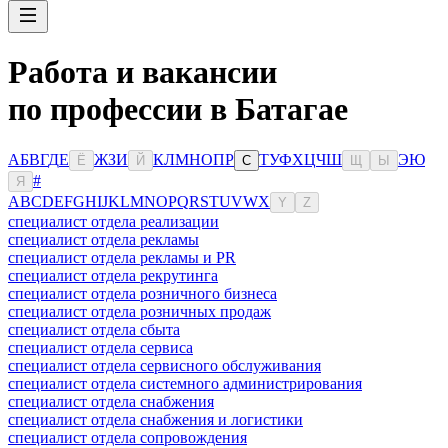
Работа и вакансии
по профессии в Батагае
А
Б
В
Г
Д
Е
Ж
З
И
К
Л
М
Н
О
П
Р
Т
У
Ф
Х
Ц
Ч
Ш
Э
Ю
Ё
Й
С
Щ
Ы
#
Я
A
B
C
D
E
F
G
H
I
J
K
L
M
N
O
P
Q
R
S
T
U
V
W
X
Y
Z
специалист отдела реализации
специалист отдела рекламы
специалист отдела рекламы и PR
специалист отдела рекрутинга
специалист отдела розничного бизнеса
специалист отдела розничных продаж
специалист отдела сбыта
специалист отдела сервиса
специалист отдела сервисного обслуживания
специалист отдела системного администрирования
специалист отдела снабжения
специалист отдела снабжения и логистики
специалист отдела сопровождения