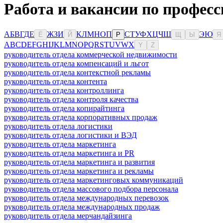
Работа и вакансии по професс
А
Б
В
Г
Д
Е
Ж
З
И
К
Л
М
Н
О
П
С
Т
У
Ф
Х
Ц
Ч
Ш
Э
Ю
Ё
Й
Р
Щ
Ы
Я
A
B
C
D
E
F
G
H
I
J
K
L
M
N
O
P
Q
R
S
T
U
V
W
X
Y
Z
руководитель отдела коммерческой недвижимости
руководитель отдела компенсаций и льгот
руководитель отдела контекстной рекламы
руководитель отдела контента
руководитель отдела контроллинга
руководитель отдела контроля качества
руководитель отдела копирайтинга
руководитель отдела корпоративных продаж
руководитель отдела логистики
руководитель отдела логистики и ВЭД
руководитель отдела маркетинга
руководитель отдела маркетинга и PR
руководитель отдела маркетинга и развития
руководитель отдела маркетинга и рекламы
руководитель отдела маркетинговых коммуникаций
руководитель отдела массового подбора персонала
руководитель отдела международных перевозок
руководитель отдела международных продаж
руководитель отдела мерчандайзинга