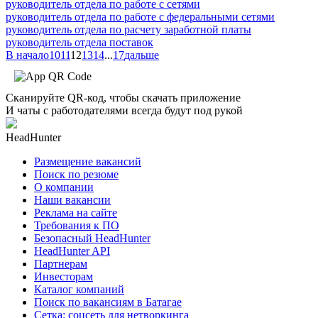
руководитель отдела по работе с сетями
руководитель отдела по работе с федеральными сетями
руководитель отдела по расчету заработной платы
руководитель отдела поставок
В начало
10
11
12
13
14
...
17
дальше
Сканируйте QR-код, чтобы скачать приложение
И чаты с работодателями всегда будут под рукой
HeadHunter
Размещение вакансий
Поиск по резюме
О компании
Наши вакансии
Реклама на сайте
Требования к ПО
Безопасный HeadHunter
HeadHunter API
Партнерам
Инвесторам
Каталог компаний
Поиск по вакансиям в Батагае
Сетка: соцсеть для нетворкинга