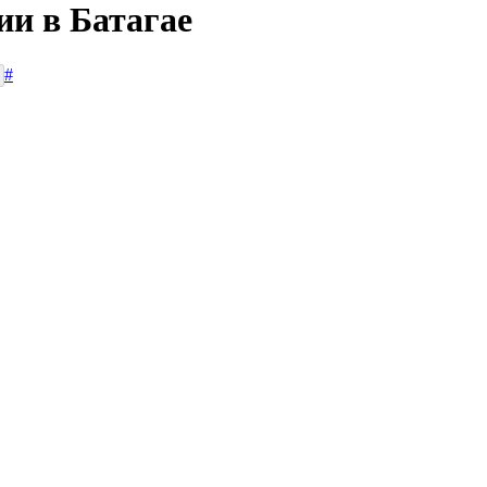
ии в Батагае
#