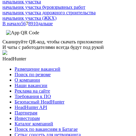
начальник участка
начальник участка буровзрывных работ
начальник участка дорожного строительства
начальник участка (ЖКХ)
В начало
5
6
7
8
9
10
дальше
Сканируйте QR-код, чтобы скачать приложение
И чаты с работодателями всегда будут под рукой
HeadHunter
Размещение вакансий
Поиск по резюме
О компании
Наши вакансии
Реклама на сайте
Требования к ПО
Безопасный HeadHunter
HeadHunter API
Партнерам
Инвесторам
Каталог компаний
Поиск по вакансиям в Батагае
Сетка: соцсеть для нетворкинга