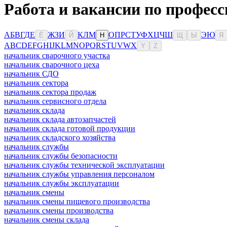
Работа и вакансии по професс
А
Б
В
Г
Д
Е
Ж
З
И
К
Л
М
О
П
Р
С
Т
У
Ф
Х
Ц
Ч
Ш
Э
Ю
Ё
Й
Н
Щ
Ы
Я
A
B
C
D
E
F
G
H
I
J
K
L
M
N
O
P
Q
R
S
T
U
V
W
X
Y
Z
начальник сварочного участка
начальник сварочного цеха
начальник СДО
начальник сектора
начальник сектора продаж
начальник сервисного отдела
начальник склада
начальник склада автозапчастей
начальник склада готовой продукции
начальник складского хозяйства
начальник службы
начальник службы безопасности
начальник службы технической эксплуатации
начальник службы управления персоналом
начальник службы эксплуатации
начальник смены
начальник смены пищевого производства
начальник смены производства
начальник смены склада