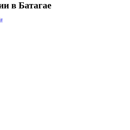
ии в Батагае
#