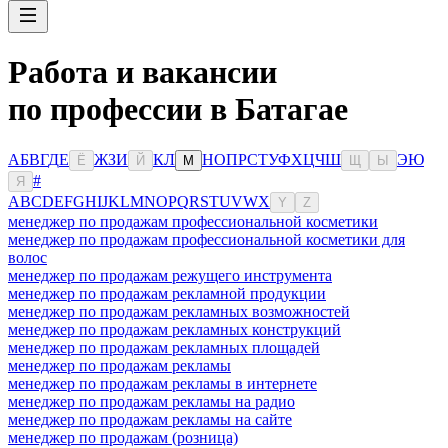
Работа и вакансии
по профессии в Батагае
А
Б
В
Г
Д
Е
Ж
З
И
К
Л
Н
О
П
Р
С
Т
У
Ф
Х
Ц
Ч
Ш
Э
Ю
Ё
Й
М
Щ
Ы
#
Я
A
B
C
D
E
F
G
H
I
J
K
L
M
N
O
P
Q
R
S
T
U
V
W
X
Y
Z
менеджер по продажам профессиональной косметики
менеджер по продажам профессиональной косметики для
волос
менеджер по продажам режущего инструмента
менеджер по продажам рекламной продукции
менеджер по продажам рекламных возможностей
менеджер по продажам рекламных конструкций
менеджер по продажам рекламных площадей
менеджер по продажам рекламы
менеджер по продажам рекламы в интернете
менеджер по продажам рекламы на радио
менеджер по продажам рекламы на сайте
менеджер по продажам (розница)