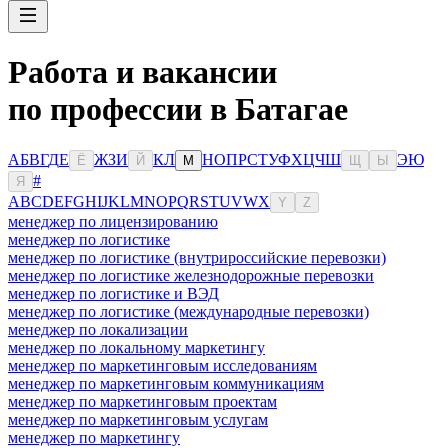
Работа и вакансии
по профессии в Батагае
А
Б
В
Г
Д
Е
Ж
З
И
К
Л
Н
О
П
Р
С
Т
У
Ф
Х
Ц
Ч
Ш
Э
Ю
Ё
Й
М
Щ
Ы
#
Я
A
B
C
D
E
F
G
H
I
J
K
L
M
N
O
P
Q
R
S
T
U
V
W
X
Y
Z
менеджер по лицензированию
менеджер по логистике
менеджер по логистике (внутрироссийские перевозки)
менеджер по логистике железнодорожные перевозки
менеджер по логистике и ВЭД
менеджер по логистике (международные перевозки)
менеджер по локализации
менеджер по локальному маркетингу
менеджер по маркетинговым исследованиям
менеджер по маркетинговым коммуникациям
менеджер по маркетинговым проектам
менеджер по маркетинговым услугам
менеджер по маркетингу