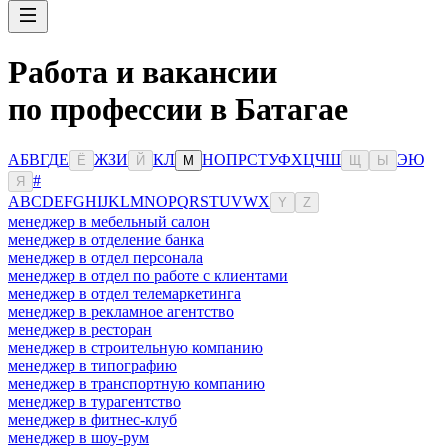
Работа и вакансии
по профессии в Батагае
А
Б
В
Г
Д
Е
Ж
З
И
К
Л
Н
О
П
Р
С
Т
У
Ф
Х
Ц
Ч
Ш
Э
Ю
Ё
Й
М
Щ
Ы
#
Я
A
B
C
D
E
F
G
H
I
J
K
L
M
N
O
P
Q
R
S
T
U
V
W
X
Y
Z
менеджер в мебельный салон
менеджер в отделение банка
менеджер в отдел персонала
менеджер в отдел по работе с клиентами
менеджер в отдел телемаркетинга
менеджер в рекламное агентство
менеджер в ресторан
менеджер в строительную компанию
менеджер в типографию
менеджер в транспортную компанию
менеджер в турагентство
менеджер в фитнес-клуб
менеджер в шоу-рум