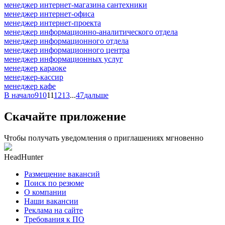
менеджер интернет-магазина сантехники
менеджер интернет-офиса
менеджер интернет-проекта
менеджер информационно-аналитического отдела
менеджер информационного отдела
менеджер информационного центра
менеджер информационных услуг
менеджер караоке
менеджер-кассир
менеджер кафе
В начало
9
10
11
12
13
...
47
дальше
Скачайте приложение
Чтобы получать уведомления о приглашениях мгновенно
HeadHunter
Размещение вакансий
Поиск по резюме
О компании
Наши вакансии
Реклама на сайте
Требования к ПО