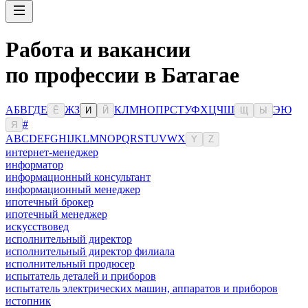
Работа и вакансии
по профессии в Батагае
А
Б
В
Г
Д
Е
Ж
З
К
Л
М
Н
О
П
Р
С
Т
У
Ф
Х
Ц
Ч
Ш
Э
Ю
Ё
И
Й
Щ
Ы
#
Я
A
B
C
D
E
F
G
H
I
J
K
L
M
N
O
P
Q
R
S
T
U
V
W
X
Y
Z
интернет-менеджер
информатор
информационный консультант
информационный менеджер
ипотечный брокер
ипотечный менеджер
искусствовед
исполнительный директор
исполнительный директор филиала
исполнительный продюсер
испытатель деталей и приборов
испытатель электрических машин, аппаратов и приборов
истопник