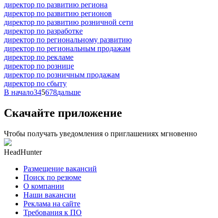
директор по развитию региона
директор по развитию регионов
директор по развитию розничной сети
директор по разработке
директор по региональному развитию
директор по региональным продажам
директор по рекламе
директор по рознице
директор по розничным продажам
директор по сбыту
В начало
3
4
5
6
7
8
дальше
Скачайте приложение
Чтобы получать уведомления о приглашениях мгновенно
HeadHunter
Размещение вакансий
Поиск по резюме
О компании
Наши вакансии
Реклама на сайте
Требования к ПО