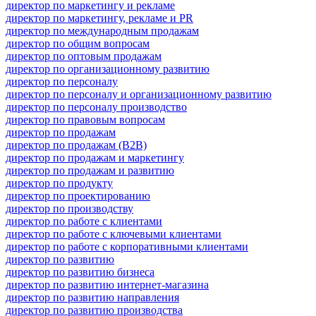
директор по маркетингу и рекламе
директор по маркетингу, рекламе и PR
директор по международным продажам
директор по общим вопросам
директор по оптовым продажам
директор по организационному развитию
директор по персоналу
директор по персоналу и организационному развитию
директор по персоналу производство
директор по правовым вопросам
директор по продажам
директор по продажам (B2B)
директор по продажам и маркетингу
директор по продажам и развитию
директор по продукту
директор по проектированию
директор по производству
директор по работе с клиентами
директор по работе с ключевыми клиентами
директор по работе с корпоративными клиентами
директор по развитию
директор по развитию бизнеса
директор по развитию интернет-магазина
директор по развитию направления
директор по развитию производства