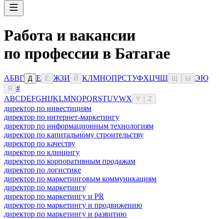
Работа и вакансии
по профессии в Батагае
А
Б
В
Г
Е
Ж
З
И
К
Л
М
Н
О
П
Р
С
Т
У
Ф
Х
Ц
Ч
Ш
Э
Ю
Д
Ё
Й
Щ
Ы
#
Я
A
B
C
D
E
F
G
H
I
J
K
L
M
N
O
P
Q
R
S
T
U
V
W
X
Y
Z
директор по инвестициям
директор по интернет-маркетингу
директор по информационным технологиям
директор по капитальному строительству
директор по качеству
директор по клинингу
директор по корпоративным продажам
директор по логистике
директор по маркетинговым коммуникациям
директор по маркетингу
директор по маркетингу и PR
директор по маркетингу и продвижению
директор по маркетингу и развитию