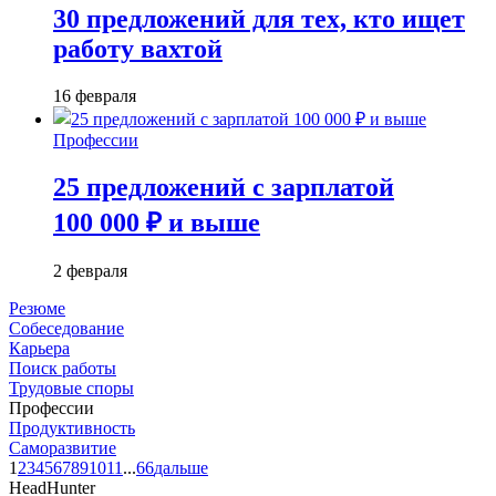
30 предложений для тех, кто ищет
работу вахтой
16 февраля
Профессии
25 предложений с зарплатой
100 000 ₽ и выше
2 февраля
Резюме
Собеседование
Карьера
Поиск работы
Трудовые споры
Профессии
Продуктивность
Саморазвитие
1
2
3
4
5
6
7
8
9
10
11
...
66
дальше
HeadHunter