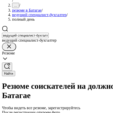
/
/
...
резюме в Батагае
/
ведущий специалист-бухгалтер
/
полный день
ведущий специалист-бухгалтер
Резюме
Найти
Резюме соискателей на должно
Батагае
Чтобы видеть все резюме, зарегистрируйтесь
После регистрации откроем фото