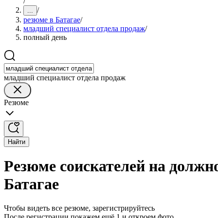
/
/
...
резюме в Батагае
/
младший специалист отдела продаж
/
полный день
младший специалист отдела продаж
Резюме
Найти
Резюме соискателей на должн
Батагае
Чтобы видеть все резюме, зарегистрируйтесь
После регистрации покажем ещё 1 и откроем фото