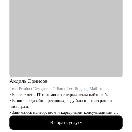
• Поддержка
• Customer Experience
• Операции
Акдиль
Эрнисов
Lead Product Designer в Т-Банк / ex-Яндекс, Mail.ru
• Более 9 лет в IT и помогаю специалистам найти себя.
• Развиваю дизайн в регионах, веду блоги в телеграме и
инстаграм.
• Занимаюсь менторством и карьерными консультациями с
2021 года и помог многим найти себя.
Выбрать услугу
• Отсмотрел >1 000 портфолио
• Изучил 300+ резюме, 100+ интервью с наймом