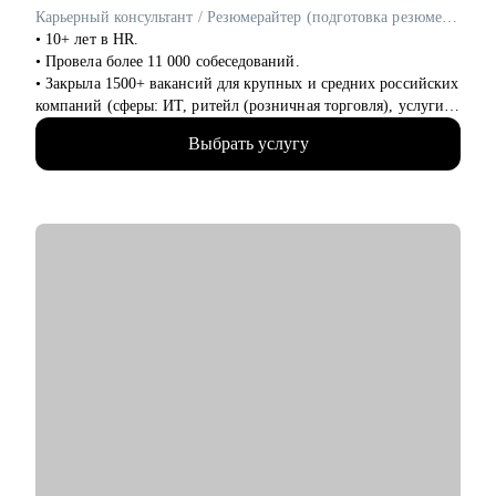
Карьерный консультант / Резюмерайтер (подготовка резюме) / Эксперт по профориентации
Обращайся ко мне, если нужна помощь с трудоустройством,
• 10+ лет в HR.
ростом на текущем месте работы или определением куда и
• Провела более 11 000 собеседований.
как расти
• Закрыла 1500+ вакансий для крупных и средних российских
компаний (сферы: ИТ, ритейл (розничная торговля), услуги
для бизнеса, индустрия гостеприимства и пр).
Выбрать услугу
• 8 лет в карьерном консультировании и коучинге. Помогла в
достижении карьерных целей более 600 клиентам.
• 3 года - наставник карьерных консультантов.
• Мои клиенты работают в Яндекс, Авито, OZON, Mars,
Новатэк, СБЕР, Т-банк, ВТБ, МТС и пр.
С чем помогу:
• выработать стратегию поиска работы, в т.ч., при смене
профессии (что искать, где искать, как искать);
• выявить ваши конкурентные преимущества (даже если вам
кажется, что их нет);
• избавиться от синдрома самозванца;
• справиться с выгоранием;
• написать резюме, расставить нужные акценты в опыте,
выделить и описать результаты;
• подготовиться к собеседованиям с hr.