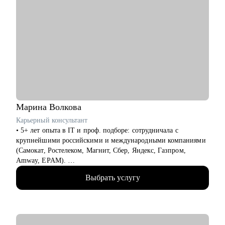
Марина
Волкова
Карьерный консультант
• 5+ лет опыта в IT и проф. подборе: сотрудничала с
крупнейшими российскими и международными компаниями
(Самокат, Ростелеком, Магнит, Сбер, Яндекс, Газпром,
Amway, EPAM).
• 5000+ проведенных интервью с нанимающими. Знаю, как
Выбрать услугу
правильно упаковать опыт, чтобы привлечь внимание
топовых работодателей.
• 100+ успешных карьерных кейсов: помогла специалистам
разных уровней — от джунов до лидов — найти свою нишу,
сменить сферу и выйти на новый грейд.