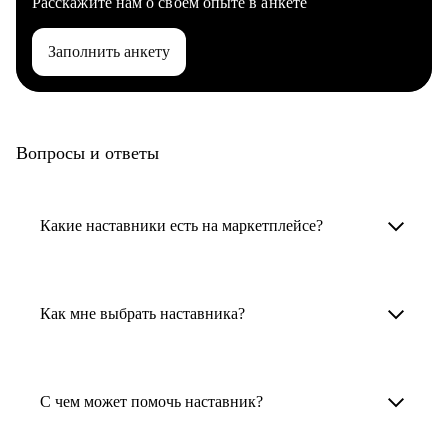
Расскажите нам о своем опыте в анкете
Заполнить анкету
Вопросы и ответы
Какие наставники есть на маркетплейсе?
Карьерные наставники — это HR-
специалисты, карьерные консультанты,
Как мне выбрать наставника?
психологи, резюмерайтеры и менторы.
Умный поиск поможет в три клика выбрать
Менторы работают в ИТ, дизайне, других
наставника для достижения вашей цели.
С чем может помочь наставник?
узкоспециализированных сферах. Они
помогут прокачать навыки, построить