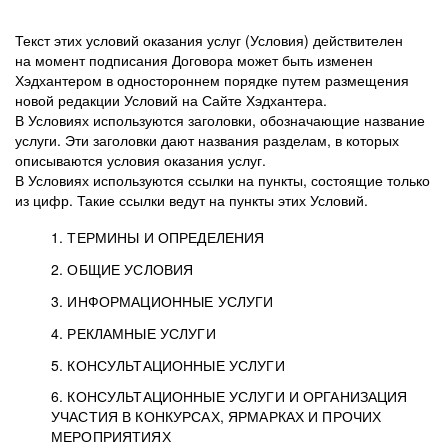
Текст этих условий оказания услуг (Условия) действителен
на момент подписания Договора может быть изменен
Хэдхантером в одностороннем порядке путем размещения
новой редакции Условий на Сайте Хэдхантера.
В Условиях используются заголовки, обозначающие название
услуги. Эти заголовки дают названия разделам, в которых
описываются условия оказания услуг.
В Условиях используются ссылки на пункты, состоящие только
из цифр. Такие ссылки ведут на пункты этих Условий.
1. ТЕРМИНЫ И ОПРЕДЕЛЕНИЯ
2. ОБЩИЕ УСЛОВИЯ
3. ИНФОРМАЦИОННЫЕ УСЛУГИ
1.1. Хэдхантер, или
Хэдхантер, ООО
4. РЕКЛАМНЫЕ УСЛУГИ
HeadHunter, или
«Хэдхантер», ИНН
2.1. Типы и статусы регистрации
5. КОНСУЛЬТАЦИОННЫЕ УСЛУГИ
Исполнитель
7718620740, адрес:
Типы регистрации
3.1. Предоставление доступа к базе данных
2.2. Активация услуг
6. КОНСУЛЬТАЦИОННЫЕ УСЛУГИ И ОРГАНИЗАЦИЯ
125047, г. Москва,
резюме с предложениями Соискателей
Описание и активация
УЧАСТИЯ В КОНКУРСАХ, ЯРМАРКАХ И ПРОЧИХ
2.1.1. Заказчику может быть присвоен один
4.0. Общие условия оказания рекламных услуг
внутригородская
о трудоустройстве с возможностью просмотра
МЕРОПРИЯТИЯХ
из Типов регистраций.
территория
4.0.1. Хэдхантер оказывает Заказчику услугу