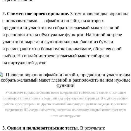
2. Совместное проектирование.
Затем провели два воркшопа
с пользователями — офлайн и онлайн, на которых
предложили участникам собрать желаемый макет главной
и расположить на нём нужные функции. На живой встрече
участники вырезали функциональные блоки из бумаги
и размещали их на большом экране-ватмане, объясняя свой
выбор. На онлайн-встрече желаемый макет собирали
на виртуальной доске
Участникам воркшопа больше всего понравилась возможность самим с помощью
дизайнеров спроектировать будущий вид и функционал страницы. В ходе совместной
работы с рекрутерами из других компаний они увидели разные подходы к решению
ежедневных HR-задач и отметили, насколько по-разному каждый использует один
и тот же инструмент
3. Финал и пользовательские тесты.
В результате