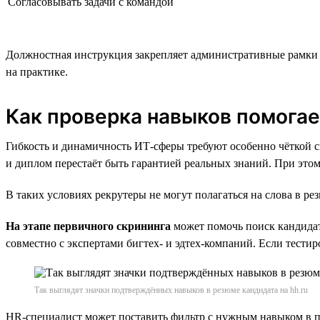
Согласовывать задачи с командой
Должностная инструкция закрепляет административные рамки р
на практике.
Как проверка навыков помога
Гибкость и динамичность ИТ-сферы требуют особенно чёткой с
и диплом перестаёт быть гарантией реальных знаний. При этом
В таких условиях рекрутеры не могут полагаться на слова в р
На этапе первичного скрининга
может помочь поиск кандидат
совместно с экспертами бигтех- и эдтех-компаний. Если тест
Так выглядят значки подтверждённых навыков в резюме кандидата на hh.ru
HR-специалист может поставить фильтр с нужным навыком в по