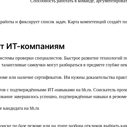
Способность работать в команде, аргументирова
аботы и фиксирует список задач. Карта компетенций создаёт по
ет ИТ-компаниям
истемы проверки специалистов. Быстрое развитие технологий по
 талантливые самоучки могут разбираться в предмете глубже не
езюме или наличие сертификатов. Им нужны доказательства прак
ов с подтверждёнными ИТ-навыками на hh.ru. Соискатель прохо
ирование завершилось успешно, подтверждённые навыки в резюме
иске по базе резюме или на этапе разбора откликов выбрать кан