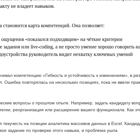
факту не владеет навыком.
 становится карта компетенций. Она позволяет:
е ощущения «показался подходящим» на чёткие критерии
е задания или live-coding, а не просто умение хорошо говорить н
рудоустройства руководитель видит нехватку ключевых умений
енивал компетенцию «Гибкость и устойчивость к изменениям», в ре
л. Ошибка повторялась на нескольких позициях, пока не ввели прак
еские вопросы о прошлом опыте. Например, задать кандидату вопр
егии, реорганизация или расширение вашего функционала. Как эт
 текучесть на позиции аналитика массивов данных в Excel. Канди
вое задание по проверке этого навыка, и проблема ушла