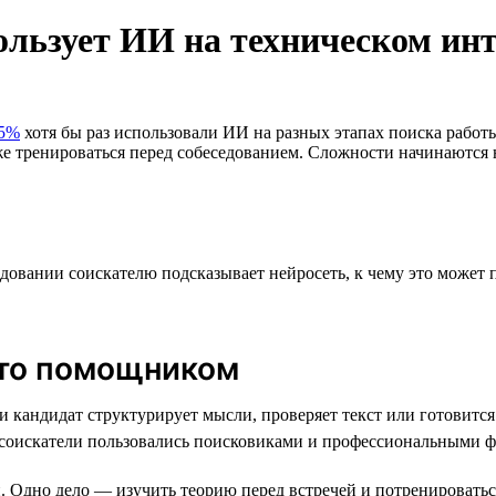
пользует ИИ на техническом ин
5%
хотя бы раз использовали ИИ на разных этапах поиска работ
е тренироваться перед собеседованием. Сложности начинаются н
седовании соискателю подсказывает нейросеть, к чему это може
сто помощником
и кандидат структурирует мысли, проверяет текст или готовитс
 соискатели пользовались поисковиками и профессиональными фо
 Одно дело — изучить теорию перед встречей и потренироватьс