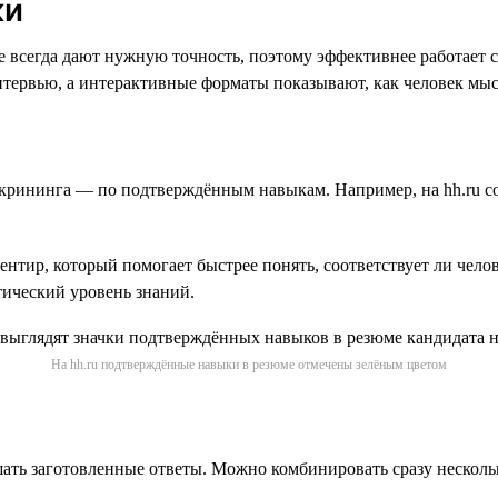
ки
 всегда дают нужную точность, поэтому эффективнее работает 
тервью, а интерактивные форматы показывают, как человек мысл
скрининга — по подтверждённым навыкам. Например, на hh.ru с
нтир, который помогает быстрее понять, соответствует ли челов
тический уровень знаний.
На hh.ru подтверждённые навыки в резюме отмечены зелёным цветом
ать заготовленные ответы. Можно комбинировать сразу несколь