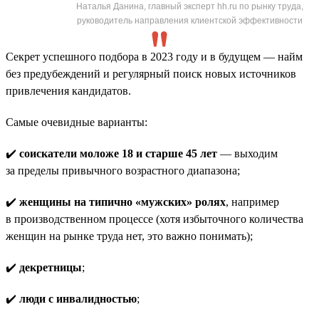
Наталья Данина, главный эксперт hh.ru по рынку труда,
руководитель направления клиентской эффективности
Секрет успешного подбора в 2023 году и в будущем — найм
без предубеждений и регулярный поиск новых источников
привлечения кандидатов.
Самые очевидные варианты:
✔️
соискатели моложе 18 и старше 45 лет
— выходим
за пределы привычного возрастного диапазона;
✔️
женщины на типично «мужских» ролях
, например
в производственном процессе (хотя избыточного количества
женщин на рынке труда нет, это важно понимать);
✔️
декретницы
;
✔️
люди с инвалидностью
;