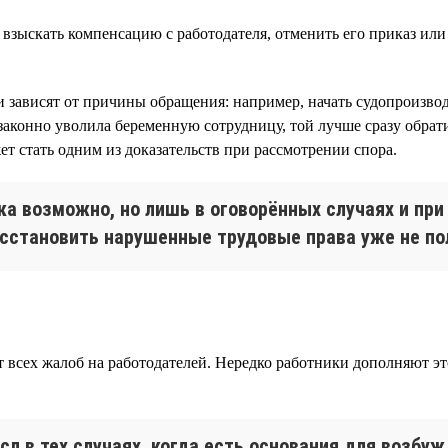
ь взыскать компенсацию с работодателя, отменить его приказ или
и зависят от причины обращения: например, начать судопроизв
езаконно уволила беременную сотрудницу, той лучше сразу обрати
т стать одним из доказательств при рассмотрении спора.
ка возможно, но лишь в оговорённых случаях и пр
осстановить нарушенные трудовые права уже не по
 всех жалоб на работодателей. Нередко работники дополняют эт
л в тех случаях, когда есть основания для возбуж