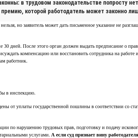
конны: в трудовом законодательстве попросту нет
 премию, которой работодатель может законно ли
ельзя, но заявитель может дать письменное указание не разглаш
ние 30 дней. После этого орган должен выдать предписание о п
исуждать компенсацию или восстановить сотрудника на работе 
сам работник.
обы в инспекцию.
ны от уплаты государственной пошлины в соответствии со стать
ации по нарушению трудовых прав, подготовку и подачу искового
отариальными услугами.
А если суд признает вину работодателя