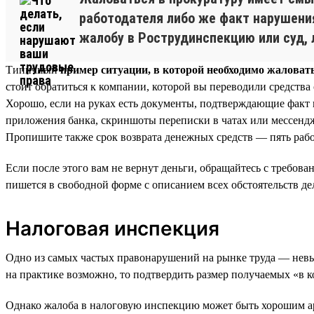
работодателя либо же факт нарушения
жалобу в Рострудинспекцию или суд, 
Типичный
пример ситуации, в которой необходимо жаловат
стоит обратиться к компании, которой вы переводили средства 
Хорошо, если на руках есть документы, подтверждающие факт
приложения банка, скриншоты переписки в чатах или мессендже
Пропишите также срок возврата денежных средств — пять рабо
Если после этого вам не вернут деньги, обращайтесь с требо
пишется в свободной форме с описанием всех обстоятельств де
Налоговая инспекция
Одно из самых частых правонарушений на рынке труда — невып
на практике возможно, то подтвердить размер получаемых «в ко
Однако жалоба в налоговую инспекцию может быть хорошим ар