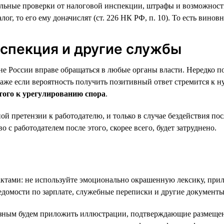
льные проверки от налоговой инспекции, штрафы и возможность
ог, то его ему доначислят (ст. 226 НК РФ, п. 10). То есть винов
нспекция и другие службы
не России вправе обращаться в любые органы власти. Нередко 
же если вероятность получить позитивный ответ стремится к н
того к урегулированию спора
.
ой претензии к работодателю, и только в случае бездействия п
о с работодателем после этого, скорее всего, будет затруднено.
актами: не используйте эмоционально окрашенную лексику, прил
домости по зарплате, служебные переписки и другие документы
езным будем приложить иллюстрации, подтверждающие размещен