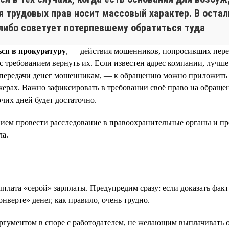
 трудовых прав носит массовый характер. В остал
либо советует потерпевшему обратиться туда
ься в прокуратуру
, — действия мошенников, попросивших переве
с требованием вернуть их. Если известен адрес компании, лучше
 передачи денег мошенникам, — к обращению можно приложить д
рах. Важно зафиксировать в требовании своё право на обращени
чих дней будет достаточно.
ванием провести расследование в правоохранительные органы и п
ла.
лата «серой» зарплаты. Предупредим сразу: если доказать факт
нверте» денег, как правило, очень трудно.
гументом в споре с работодателем, не желающим выплачивать о