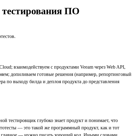
и тестирования ПО
тестов.
Cloud; взаимодействуем с продуктами Veeam через Web API,
дряем; допиливаем готовые решения (например, репортинговый
ра по выходу билда и деплоя продукта до представления
ой тестировщик глубоко знает продукт и понимает, что
втотесты — это такой же программный продукт, как и тот
е главное — нужно писать хороший код. Иными словами,