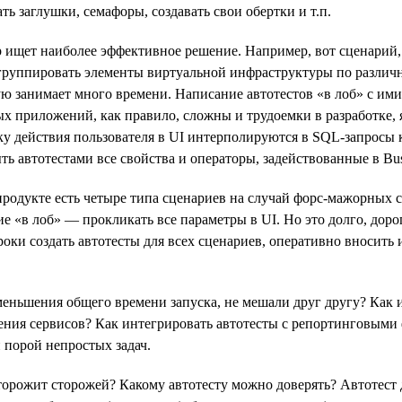
ь заглушки, семафоры, создавать свои обертки и т.п.
ор ищет наиболее эффективное решение. Например, вот сценарий
т группировать элементы виртуальной инфраструктуры по разли
ую занимает много времени. Написание автотестов «в лоб» с и
х приложений, как правило, сложны и трудоемки в разработке,
у действия пользователя в UI интерполируются в SQL-запросы 
ь автотестами все свойства и операторы, задействованные в Bus
 продукте есть четыре типа сценариев на случай форс-мажорных 
е «в лоб» — прокликать все параметры в UI. Но это долго, дор
роки создать автотесты для всех сценариев, оперативно вносить
уменьшения общего времени запуска, не мешали друг другу? Как
ения сервисов? Как интегрировать автотесты с репортинговыми 
и порой непростых задач.
сторожит сторожей? Какому автотесту можно доверять? Автотес