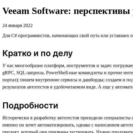
Veeam Software: перспективы
24 января 2022
Для C# программистов, начинающих свой путь или уставших о
Кратко и по делу
У нас многообразие платформ, инструментов и задач: погружа
gRPC, SQL-запросы, PowerShell-ные командлеты и прочие инт
портал); пишем внутренние сервисы и дашборды; создаем и под
результатов автотестов в удобочитаемом виде. А еще у автома
Подробности
Исторически в разработку автотестов приходили специалисты 
именно он хочет автоматизировать, однако с написанием автот
продукт, который они призваны тестировать. Нужно продумать