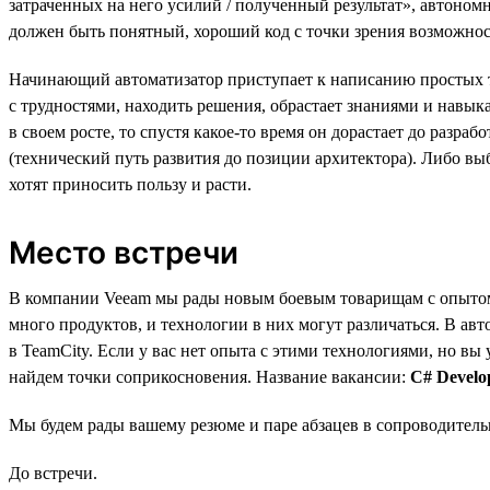
затраченных на него усилий / полученный результат», автоно
должен быть понятный, хороший код с точки зрения возможнос
Начинающий автоматизатор приступает к написанию простых те
с трудностями, находить решения, обрастает знаниями и навыка
в своем росте, то спустя какое-то время он дорастает до разр
(технический путь развития до позиции архитектора). Либо в
хотят приносить пользу и расти.
Место встречи
В компании Veeam мы рады новым боевым товарищам с опытом 
много продуктов, и технологии в них могут различаться. В авт
в TeamCity. Если у вас нет опыта с этими технологиями, но вы
найдем точки соприкосновения. Название вакансии:
C# Develo
Мы будем рады вашему резюме и паре абзацев в сопроводительн
До встречи.