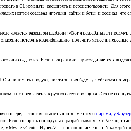
ировать в CI, изменять, расширять и переиспользовать. Для эт
ладых ногтей создавал игрушки, сайты и боты, и осознал, что е
мысле является разрывом шаблона: «Вот я разрабатывал продукт,
опасение потерять квалификацию, получить менее интересные зад
орого они создаются. Если программист присоединяется к выделе
ПО и понимать продукт, но эти знания будут углубляться по мер
тчиком и не превратится в ручного тестировщика. Это не его пу
ервую очередь стоит вспомнить про знаменитую
пирамиду Фаулер
ов. Если говорить о продуктах, разрабатываемых в Veeam, то ав
zure, VMware vCenter, Hyper-V — список не исчерпан. У каждой 