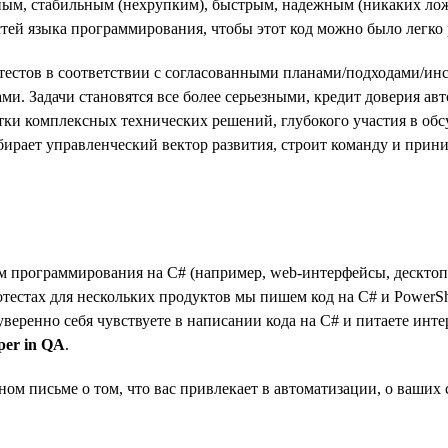
мным, стабильным (нехрупким), быстрым, надежным (никаких ло
тей языка программирования, чтобы этот код можно было легко 
стов в соответствии с согласованными планами/подходами/инст
ми. Задачи становятся все более серьезными, кредит доверия авт
аботки комплексных технических решений, глубокого участия в об
ыбирает управленческий вектор развития, строит команду и при
программирования на C# (например, web-интерфейсы, десктопны
отестах для нескольких продуктов мы пишем код на C# и PowerSh
 уверенно себя чувствуете в написании кода на C# и питаете инт
per in QA
.
ом письме о том, что вас привлекает в автоматизации, о ваших