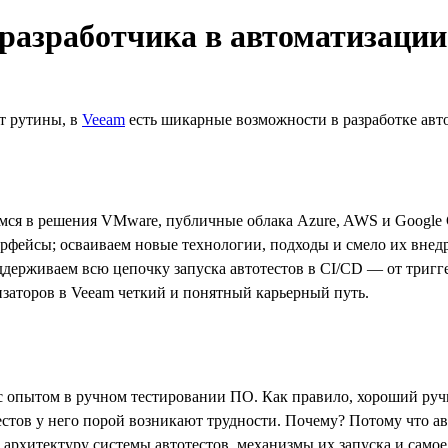
 разработчика в автоматизаци
т рутины, в
Veeam
есть шикарные возможности в разработке авто
емся в решения VMware, публичные облака Azure, AWS и Google 
ерфейсы; осваиваем новые технологии, подходы и смело их вне
держиваем всю цепочку запуска автотестов в CI/CD — от тригге
тизаторов в Veeam четкий и понятный карьерный путь.
с опытом в ручном тестировании ПО. Как правило, хороший ручн
естов у него порой возникают трудности. Почему? Потому что а
 архитектуру системы автотестов, механизмы их запуска и само