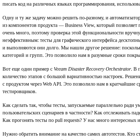
писать код на различных языках программирования, использоват
Одну и ту же задачу можно решить по-разному, и автоматизат
из компонентов продукта — Business View, который позволяе
очень много, поэтому проверка этой функциональности вручн
неэффективным: тесты для графического интерфейса десктопны
и выполняются они долго. Мы нашли другое решение: поскольк
категорий и групп. Это позволило нам в разумные сроки покрыт
Вот еще один пример с
Veeam Disaster Recovery Orchestrator
. В
количество этапов c большой вариативностью настроек. Решени
с продуктом через Web API. Это позволило нам в кратчайшие с
тестировщиков.
Как сделать так, чтобы тесты, запускаемые параллельно ради 
пользовательских сценариев в частности? Как отслеживать пад
Как прогонять тесты по pull requests? У нас много интересных 
Нужно обратить внимание на качество самих автотестов. Кто 