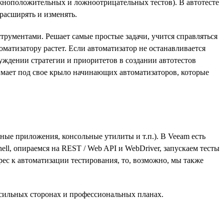
жноположительных и ложноотрицательных тестов). В автотесте
расширять и изменять.
рументами. Решает самые простые задачи, учится справляться
оматизатору растет. Если автоматизатор не останавливается
суждении стратегии и приоритетов в создании автотестов
нимает под свое крыло начинающих автоматизаторов, которые
е приложения, консольные утилиты и т.п.). В Veeam есть
ell, опираемся на REST / Web API и WebDriver, запускаем тесты
ерес к автоматизации тестирования, то, возможно, мы также
 сильных сторонах и профессиональных планах.