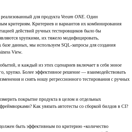
, реализованный для продукта
Veeam ONE
. Один
чным критериям. Критериев и вариантов их комбинирования
митацией действий ручных тестировщиков было бы
 являются хрупкими, их тяжело модифицировать,
к базе данных, мы используем SQL-запросы для создания
iness View.
событий, и каждый из этих сценариев включает в себя энное
ого, хрупко. Более эффективное решение — взаимодействовать
 изменения и снять ношу регрессионного тестирования с ручных
 измерить покрытие продукта в целом и отдельных
фреймворками? Как увязать автотесты со сборкой билдов в CI?
т должен быть эффективным по критерию «количество