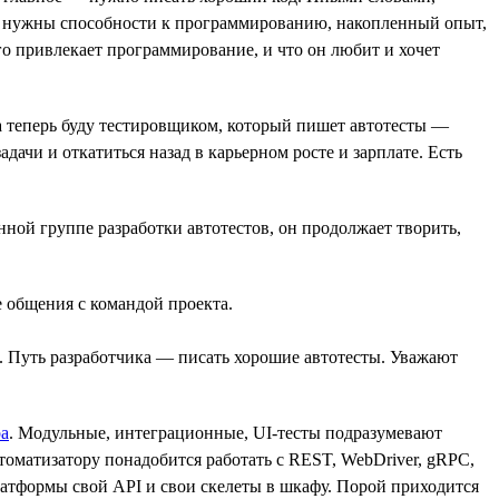
ого нужны способности к программированию, накопленный опыт,
го привлекает программирование, и что он любит и хочет
 а теперь буду тестировщиком, который пишет автотесты —
ачи и откатиться назад в карьерном росте и зарплате. Есть
нной группе разработки автотестов, он продолжает творить,
е общения с командой проекта.
ть. Путь разработчика — писать хорошие автотесты. Уважают
а
. Модульные, интеграционные, UI-тесты подразумевают
томатизатору понадобится работать с REST, WebDriver, gRPC,
платформы свой API и свои скелеты в шкафу. Порой приходится