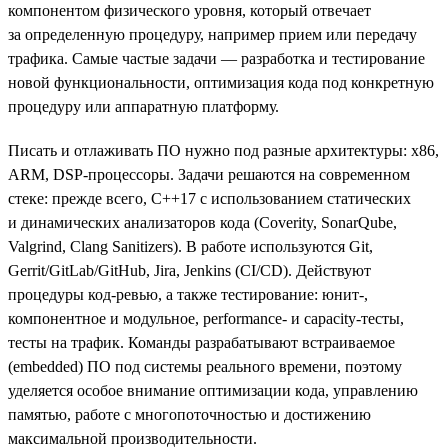
компонентом физического уровня, который отвечает
за определенную процедуру, например прием или передачу
трафика. Самые частые задачи — разработка и тестирование
новой функциональности, оптимизация кода под конкретную
процедуру или аппаратную платформу.
Писать и отлаживать ПО нужно под разные архитектуры: х86,
ARM, DSP-процессоры. Задачи решаются на современном
стеке: прежде всего, С++17 с использованием статических
и динамических анализаторов кода (Coverity, SonarQube,
Valgrind, Clang Sanitizers). В работе используются Git,
Gerrit/GitLab/GitHub, Jira, Jenkins (CI/CD). Действуют
процедуры код-ревью, а также тестирование: юнит-,
компонентное и модульное, performance- и capacity-тесты,
тесты на трафик. Команды разрабатывают встраиваемое
(embedded) ПО под системы реального времени, поэтому
уделяется особое внимание оптимизации кода, управлению
памятью, работе с многопоточностью и достижению
максимальной производительности.